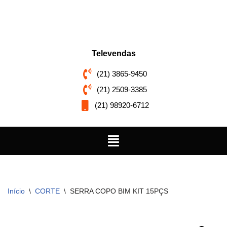
Pular
para
o
Televendas
conteúdo
(21) 3865-9450
(21) 2509-3385
(21) 98920-6712
Início
\
CORTE
\
SERRA COPO BIM KIT 15PÇS