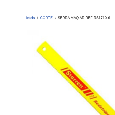
Início
\
CORTE
\
SERRA MAQ AR REF RS1710-6