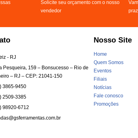
ossas
Solicite seu orçamento com o nosso
Vamo
vendedor
pra
ato
Nosso Site
Home
riz - RJ
Quem Somos
 Pesqueira, 159 – Bonsucesso – Rio de
Eventos
eiro – RJ – CEP: 21041-150
Filiais
) 3865-9450
Notícias
Fale conosco
) 2509-3385
Promoções
) 98920-6712
ndas@gsferramentas.com.br