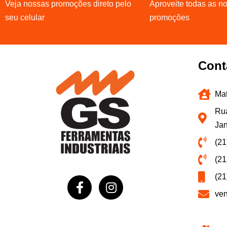
Veja nossas promoções direto pelo
Aproveite todas as n
seu celular
promoções
Cont
Mat
Rua
Jan
(21
(21
(21
ve