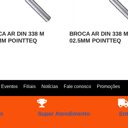
A AR DIN 338 M
BROCA AR DIN 338 
MM POINTTEQ
02.5MM POINTTEQ
Eventos
Filiais
Notícias
Fale conosco
Promoções
os
Super Atendimento
En