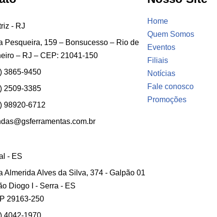
Home
riz - RJ
Quem Somos
 Pesqueira, 159 – Bonsucesso – Rio de
Eventos
eiro – RJ – CEP: 21041-150
Filiais
) 3865-9450
Notícias
Fale conosco
) 2509-3385
Promoções
) 98920-6712
ndas@gsferramentas.com.br
ial - ES
 Almerida Alves da Silva, 374 - Galpão 01
ão Diogo I - Serra - ES
P 29163-250
) 4042-1970