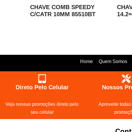
CHAVE COMB SPEEDY
CHAV
C/CATR 10MM 85510BT
14.2
Home
Quem Somos
Direto Pelo Celular
Nossos Pr
Veja nossas promoções direto pelo
Aproveite todas
seu celular
promoç
Cont