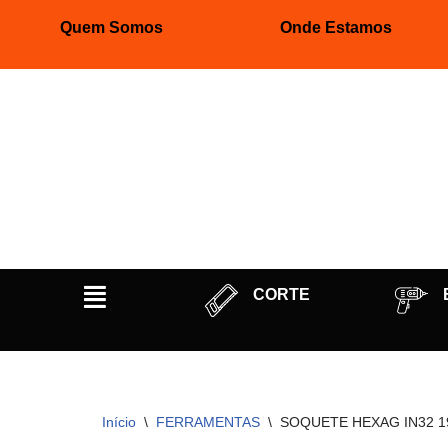
Quem Somos
Onde Estamos
Pular
para
o
conteúdo
CORTE
Início
\
FERRAMENTAS
\
SOQUETE HEXAG IN32 