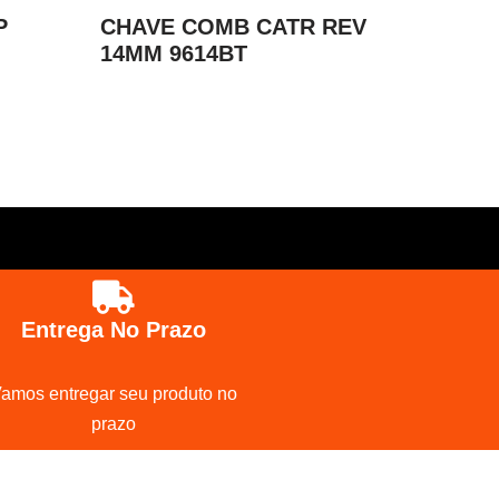
P
CHAVE COMB CATR REV
14MM 9614BT
Entrega No Prazo
amos entregar seu produto no
prazo