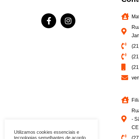
Mat
Rua
Jan
(21
(21
(21
ve
Fil
Rua
- S
CE
Utilizamos cookies essenciais e
(27
tecnologias semelhantes de acordo