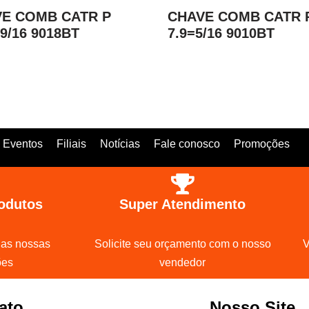
E COMB CATR P
CHAVE COMB CATR 
=9/16 9018BT
7.9=5/16 9010BT
Eventos
Filiais
Notícias
Fale conosco
Promoções
odutos
Super Atendimento
 as nossas
Solicite seu orçamento com o nosso
V
ões
vendedor
ato
Nosso Site