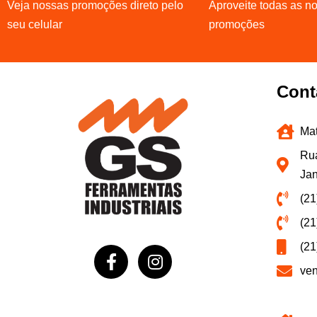
Veja nossas promoções direto pelo
Aproveite todas as n
seu celular
promoções
Cont
Mat
Rua
Jan
(21
(21
(21
ve