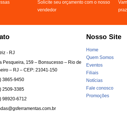
ossas
Solicite seu orçamento com o nosso
Vamo
vendedor
pra
ato
Nosso Site
Home
riz - RJ
Quem Somos
 Pesqueira, 159 – Bonsucesso – Rio de
Eventos
eiro – RJ – CEP: 21041-150
Filiais
) 3865-9450
Notícias
Fale conosco
) 2509-3385
Promoções
) 98920-6712
ndas@gsferramentas.com.br