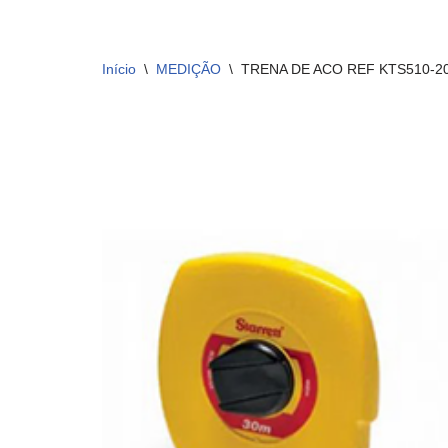
Início
\
MEDIÇÃO
\
TRENA DE ACO REF KTS510-2