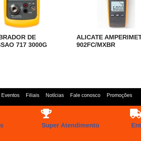
BRADOR DE
ALICATE AMPERIME
SAO 717 3000G
902FC/MXBR
Eventos
Filiais
Notícias
Fale conosco
Promoções
os
Super Atendimento
En