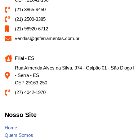
(21) 3865-9450
(21) 2509-3385
(21) 98920-6712
vendas@gsferramentas.com.br
Filial - ES
Rua Almerida Alves da Silva, 374 - Galpão 01 - São Diogo I
- Serra - ES
CEP 29163-250
(27) 4042-1970
Nosso Site
Home
Quem Somos