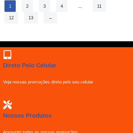
1
2
3
4
…
11
12
13
→
Direto Pelo Celular
Veja nossas promoções direto pelo seu celular
Nossos Produtos
Aproveite todas as nossas promoções