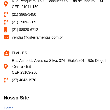
Rua Pesqueira, 159 – Bonsucesso – Rio de Janeiro – RJ –
CEP: 21041-150
(21) 3865-9450
(21) 2509-3385
(21) 98920-6712
vendas@gsferramentas.com.br
Filial - ES
Rua Almerida Alves da Silva, 374 - Galpão 01 - São Diogo I
- Serra - ES
CEP 29163-250
(27) 4042-1970
Nosso Site
Home