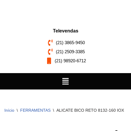
Pular
para
o
Televendas
conteúdo
(21) 3865-9450
(21) 2509-3385
(21) 98920-6712
Início
\
FERRAMENTAS
\
ALICATE BICO RETO 8132-160 IOX