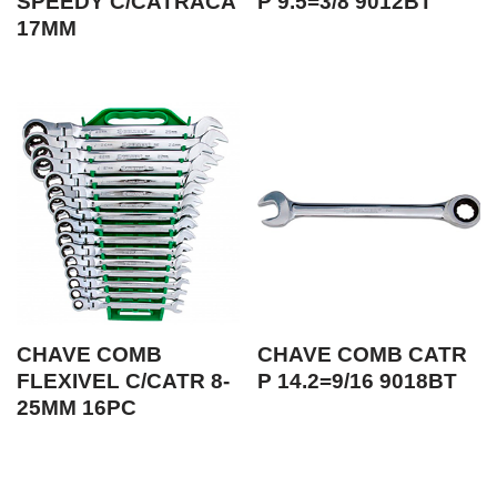
SPEEDY C/CATRACA
P 9.5=3/8 9012BT
17MM
CHAVE COMB
CHAVE COMB CATR
FLEXIVEL C/CATR 8-
P 14.2=9/16 9018BT
25MM 16PC