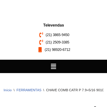
Pular
para
o
Televendas
conteúdo
(21) 3865-9450
(21) 2509-3385
(21) 98920-6712
Início
\
FERRAMENTAS
\
CHAVE COMB CATR P 7.9=5/16 9010B