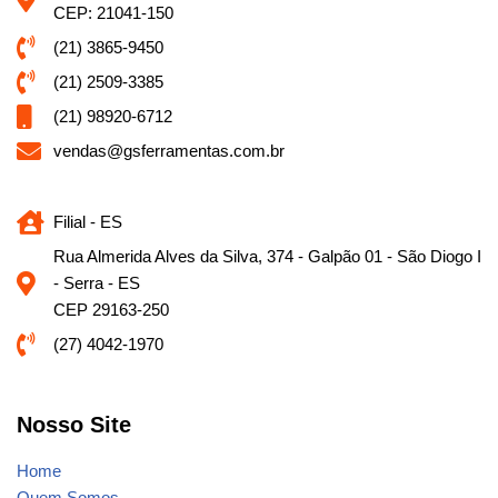
CEP: 21041-150
(21) 3865-9450
(21) 2509-3385
(21) 98920-6712
vendas@gsferramentas.com.br
Filial - ES
Rua Almerida Alves da Silva, 374 - Galpão 01 - São Diogo I
- Serra - ES
CEP 29163-250
(27) 4042-1970
Nosso Site
Home
Quem Somos