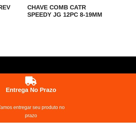
REV
CHAVE COMB CATR
SPEEDY JG 12PC 8-19MM
Entrega No Prazo
amos entregar seu produto no
prazo