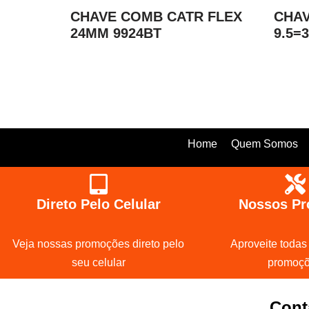
CHAVE COMB CATR FLEX
CHAV
24MM 9924BT
9.5=
Home
Quem Somos
Direto Pelo Celular
Nossos Pr
Veja nossas promoções direto pelo
Aproveite todas
seu celular
promoç
Cont