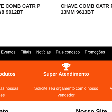
E COMB CATR P
CHAVE COMB CATR 
3/8 9012BT
13MM 9613BT
Eventos
Filiais
Notícias
Fale conosco
Promoções
odutos
Super Atendimento
 as nossas
Solicite seu orçamento com o nosso
V
ões
vendedor
ato
Nosso Site