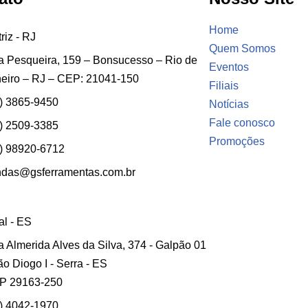
Home
riz - RJ
Quem Somos
 Pesqueira, 159 – Bonsucesso – Rio de
Eventos
eiro – RJ – CEP: 21041-150
Filiais
) 3865-9450
Notícias
Fale conosco
) 2509-3385
Promoções
) 98920-6712
ndas@gsferramentas.com.br
ial - ES
 Almerida Alves da Silva, 374 - Galpão 01
ão Diogo I - Serra - ES
P 29163-250
) 4042-1970