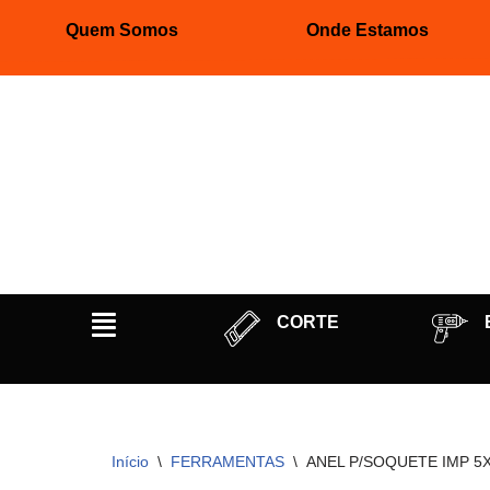
Quem Somos
Onde Estamos
Pular
para
o
conteúdo
CORTE
Início
\
FERRAMENTAS
\
ANEL P/SOQUETE IMP 5