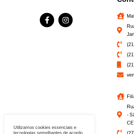
Mat
Rua
Jan
(21
(21
(21
ve
Fil
Rua
- S
CE
Utilizamos cookies essenciais e
(27
tecnologias semelhantes de acordo