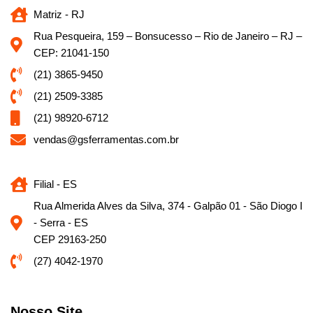
Matriz - RJ
Rua Pesqueira, 159 – Bonsucesso – Rio de Janeiro – RJ –
CEP: 21041-150
(21) 3865-9450
(21) 2509-3385
(21) 98920-6712
vendas@gsferramentas.com.br
Filial - ES
Rua Almerida Alves da Silva, 374 - Galpão 01 - São Diogo I
- Serra - ES
CEP 29163-250
(27) 4042-1970
Nosso Site