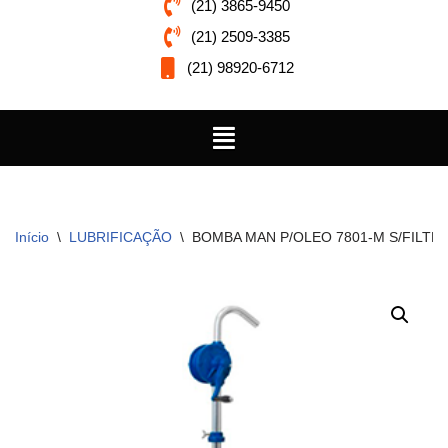
(21) 3865-9450
(21) 2509-3385
(21) 98920-6712
Início
\
LUBRIFICAÇÃO
\
BOMBA MAN P/OLEO 7801-M S/FILTR