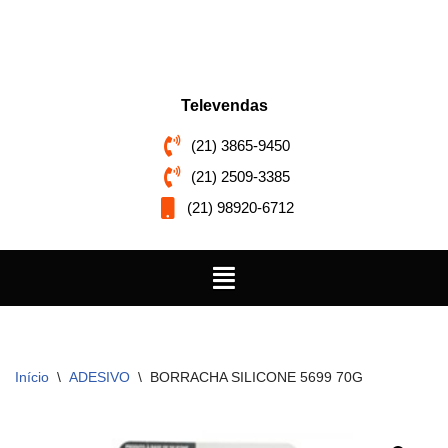
Pular
para
o
Televendas
conteúdo
(21) 3865-9450
(21) 2509-3385
(21) 98920-6712
Início
\
ADESIVO
\
BORRACHA SILICONE 5699 70G