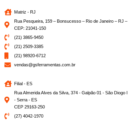
Matriz - RJ
Rua Pesqueira, 159 – Bonsucesso – Rio de Janeiro – RJ –
CEP: 21041-150
(21) 3865-9450
(21) 2509-3385
(21) 98920-6712
vendas@gsferramentas.com.br
Filial - ES
Rua Almerida Alves da Silva, 374 - Galpão 01 - São Diogo I
- Serra - ES
CEP 29163-250
(27) 4042-1970