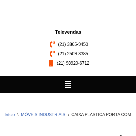
Pular
para
o
Televendas
conteúdo
(21) 3865-9450
(21) 2509-3385
(21) 98920-6712
Início
\
MÓVEIS INDUSTRIAIS
\
CAIXA PLASTICA PORTA COMP