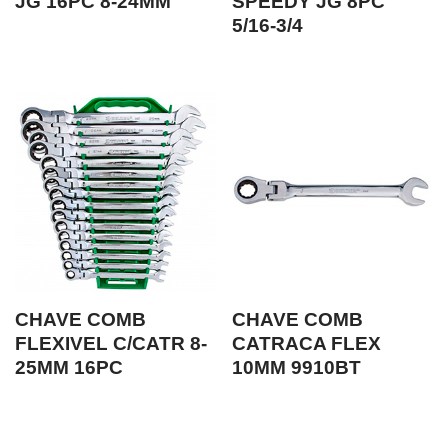
JG 16PC 8-24MM
SPEEDY JG 8PC
5/16-3/4
CHAVE COMB
CHAVE COMB
FLEXIVEL C/CATR 8-
CATRACA FLEX
25MM 16PC
10MM 9910BT