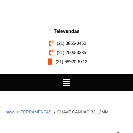
Pular
para
o
Televendas
conteúdo
(21) 3865-9450
(21) 2509-3385
(21) 98920-6712
Início
\
FERRAMENTAS
\
CHAVE CANHAO 33 13MM