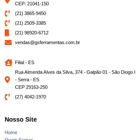
CEP: 21041-150
(21) 3865-9450
(21) 2509-3385
(21) 98920-6712
vendas@gsferramentas.com.br
Filial - ES
Rua Almerida Alves da Silva, 374 - Galpão 01 - São Diogo I
- Serra - ES
CEP 29163-250
(27) 4042-1970
Nosso Site
Home
Quem Somos