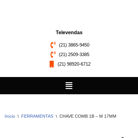
Pular
para
o
Televendas
conteúdo
(21) 3865-9450
(21) 2509-3385
(21) 98920-6712
Início
\
FERRAMENTAS
\
CHAVE COMB 1B – M 17MM