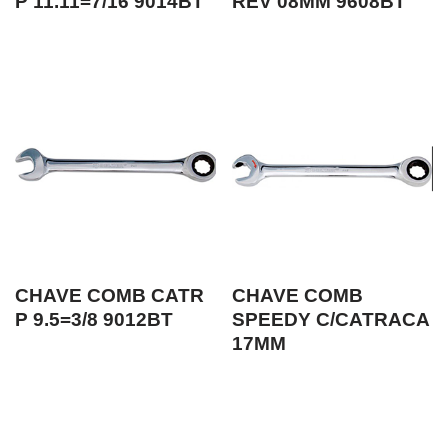
P 11.11=7/16 9014BT
REV 08MM 9608BT
CHAVE COMB CATR
CHAVE COMB
P 9.5=3/8 9012BT
SPEEDY C/CATRACA
17MM