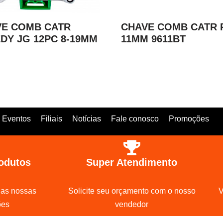
VE COMB CATR
CHAVE COMB CATR 
DY JG 12PC 8-19MM
11MM 9611BT
Eventos
Filiais
Notícias
Fale conosco
Promoções
odutos
Super Atendimento
 as nossas
Solicite seu orçamento com o nosso
V
ões
vendedor