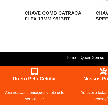
CHAVE COMB CATRACA
CHA
FLEX 13MM 9913BT
SPEE
Home
Quem Somos
Direto Pelo Celular
Nossos Pr
Veja nossas promoções direto pelo
Aproveite todas
seu celular
promoç