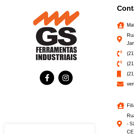
Cont
Mat
Rua
Jan
(21
(21
(21
ve
Fil
Rua
- S
CE