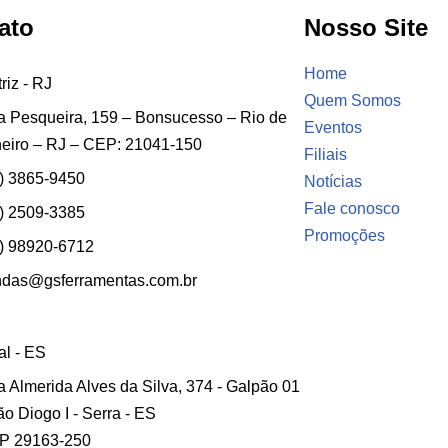
ato
Nosso Site
Home
riz - RJ
Quem Somos
 Pesqueira, 159 – Bonsucesso – Rio de
Eventos
eiro – RJ – CEP: 21041-150
Filiais
) 3865-9450
Notícias
Fale conosco
) 2509-3385
Promoções
) 98920-6712
ndas@gsferramentas.com.br
ial - ES
 Almerida Alves da Silva, 374 - Galpão 01
ão Diogo I - Serra - ES
P 29163-250