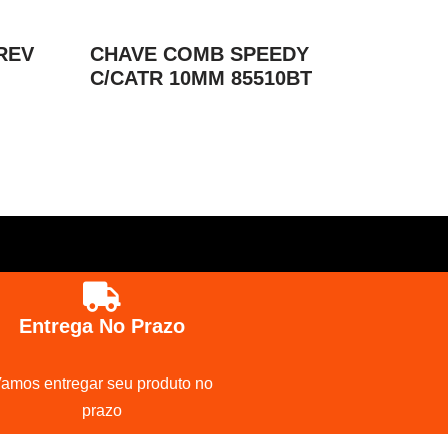
REV
CHAVE COMB SPEEDY
C/CATR 10MM 85510BT
Entrega No Prazo
amos entregar seu produto no
prazo