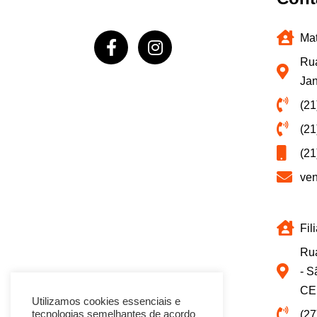
Mat
Rua
Jan
(21
(21
(21
ve
Fil
Rua
- S
CE
Utilizamos cookies essenciais e
(27
tecnologias semelhantes de acordo