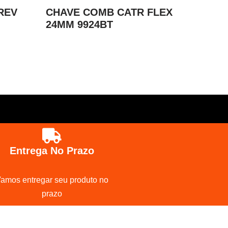
REV
CHAVE COMB CATR FLEX
24MM 9924BT
Entrega No Prazo
amos entregar seu produto no
prazo