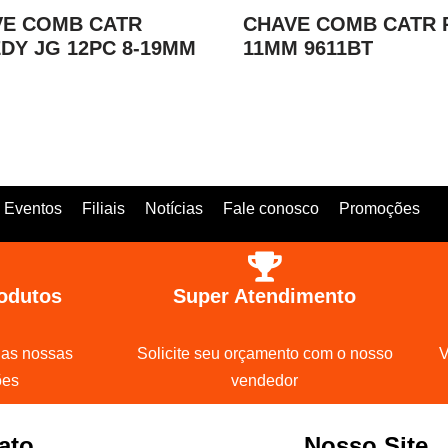
VE COMB CATR
CHAVE COMB CATR 
DY JG 12PC 8-19MM
11MM 9611BT
Eventos
Filiais
Notícias
Fale conosco
Promoções
odutos
Super Atendimento
 as nossas
Solicite seu orçamento com o nosso
V
ões
vendedor
ato
Nosso Site