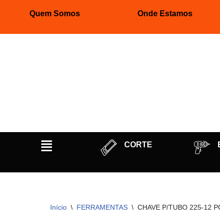
Quem Somos
Onde Estamos
Pular
para
o
conteúdo
CORTE
Início
\
FERRAMENTAS
\
CHAVE P/TUBO 225-12 P