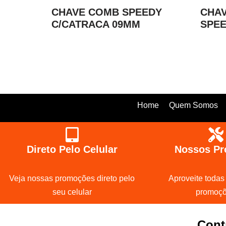
CHAVE COMB SPEEDY
CHA
C/CATRACA 09MM
SPEE
Home
Quem Somos
Direto Pelo Celular
Nossos Pr
Veja nossas promoções direto pelo
Aproveite todas
seu celular
promoç
Cont