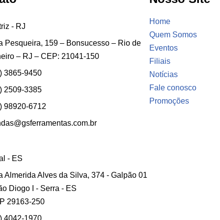
Home
riz - RJ
Quem Somos
 Pesqueira, 159 – Bonsucesso – Rio de
Eventos
eiro – RJ – CEP: 21041-150
Filiais
) 3865-9450
Notícias
Fale conosco
) 2509-3385
Promoções
) 98920-6712
ndas@gsferramentas.com.br
ial - ES
 Almerida Alves da Silva, 374 - Galpão 01
ão Diogo I - Serra - ES
P 29163-250
) 4042-1970