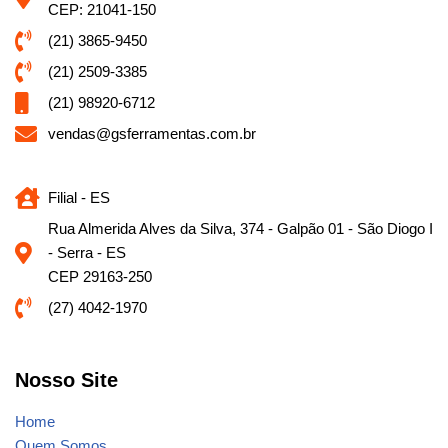
CEP: 21041-150
(21) 3865-9450
(21) 2509-3385
(21) 98920-6712
vendas@gsferramentas.com.br
Filial - ES
Rua Almerida Alves da Silva, 374 - Galpão 01 - São Diogo I
- Serra - ES
CEP 29163-250
(27) 4042-1970
Nosso Site
Home
Quem Somos