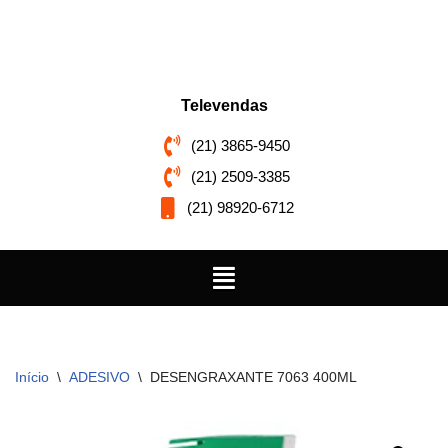
Pular
para
o
Televendas
conteúdo
(21) 3865-9450
(21) 2509-3385
(21) 98920-6712
Início
\
ADESIVO
\
DESENGRAXANTE 7063 400ML