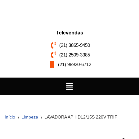
Pular
para
o
Televendas
conteúdo
(21) 3865-9450
(21) 2509-3385
(21) 98920-6712
Início
\
Limpeza
\
LAVADORA AP HD12/15S 220V TRIF