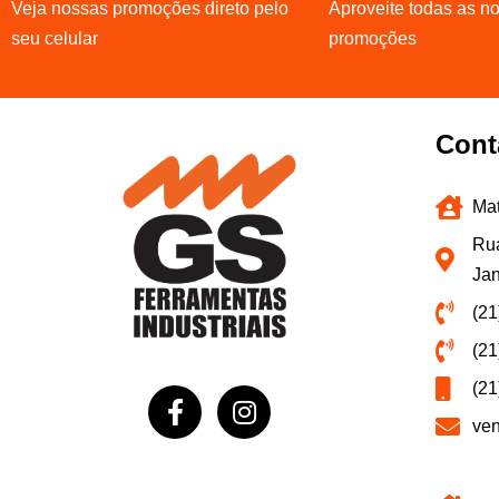
Veja nossas promoções direto pelo
Aproveite todas as n
seu celular
promoções
Cont
Mat
Rua
Jan
(21
(21
(21
ve