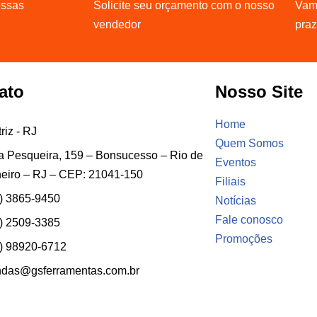
ossas
Solicite seu orçamento com o nosso
Vamo
vendedor
pra
ato
Nosso Site
Home
riz - RJ
Quem Somos
 Pesqueira, 159 – Bonsucesso – Rio de
Eventos
eiro – RJ – CEP: 21041-150
Filiais
) 3865-9450
Notícias
Fale conosco
) 2509-3385
Promoções
) 98920-6712
ndas@gsferramentas.com.br