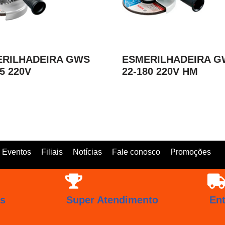
RILHADEIRA GWS
ESMERILHADEIRA G
25 220V
22-180 220V HM
Eventos
Filiais
Notícias
Fale conosco
Promoções
os
Super Atendimento
En