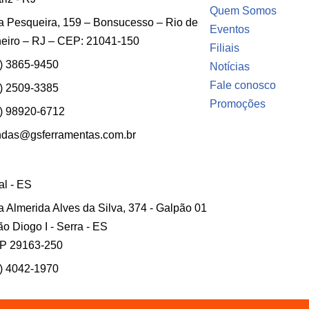
Quem Somos
 Pesqueira, 159 – Bonsucesso – Rio de
Eventos
eiro – RJ – CEP: 21041-150
Filiais
) 3865-9450
Notícias
Fale conosco
) 2509-3385
Promoções
) 98920-6712
ndas@gsferramentas.com.br
ial - ES
 Almerida Alves da Silva, 374 - Galpão 01
ão Diogo I - Serra - ES
P 29163-250
) 4042-1970