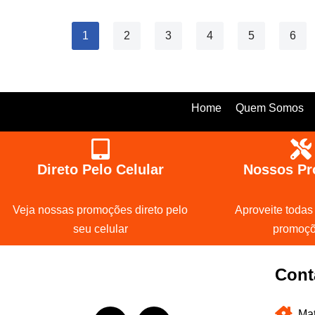
1
2
3
4
5
6
Home
Quem Somos
Direto Pelo Celular
Nossos Pr
Veja nossas promoções direto pelo
Aproveite todas
seu celular
promoç
Cont
Mat