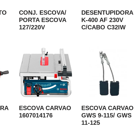
TO
CONJ. ESCOVA/
DESENTUPIDORA
PORTA ESCOVA
K-400 AF 230V
127/220V
C/CABO C32IW
ORA
ESCOVA CARVAO
ESCOVA CARVAO
1607014176
GWS 9-115/ GWS
11-125