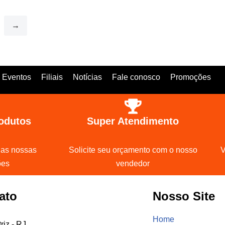
→
Eventos
Filiais
Notícias
Fale conosco
Promoções
odutos
Super Atendimento
 as nossas
Solicite seu orçamento com o nosso
V
ões
vendedor
ato
Nosso Site
Home
riz - RJ