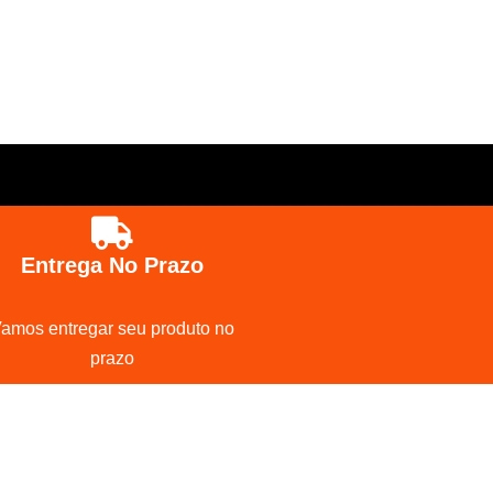
Entrega No Prazo
amos entregar seu produto no
prazo