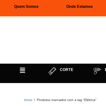
Quem Somos
Onde Estamos
Pular
para
o
conteúdo
CORTE
Início
\
Produtos marcados com a tag “Elétrica”