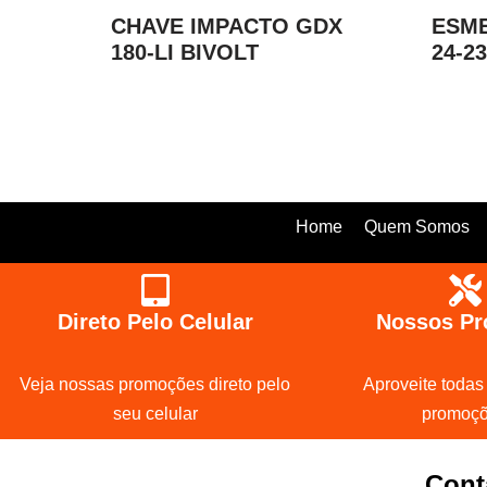
CHAVE IMPACTO GDX
ESME
180-LI BIVOLT
24-23
Home
Quem Somos
Direto Pelo Celular
Nossos Pr
Veja nossas promoções direto pelo
Aproveite todas
seu celular
promoç
Cont