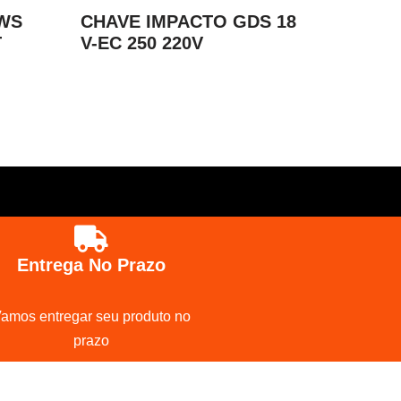
WS
CHAVE IMPACTO GDS 18
T
V-EC 250 220V
Entrega No Prazo
amos entregar seu produto no
prazo