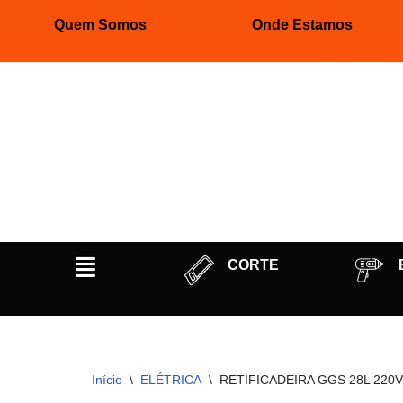
Quem Somos
Onde Estamos
Pular
para
o
conteúdo
CORTE
Início
\
ELÉTRICA
\
RETIFICADEIRA GGS 28L 220V