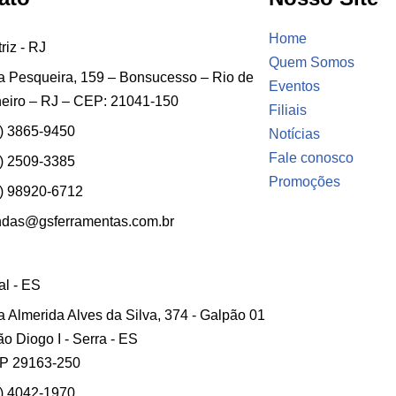
Home
riz - RJ
Quem Somos
 Pesqueira, 159 – Bonsucesso – Rio de
Eventos
eiro – RJ – CEP: 21041-150
Filiais
) 3865-9450
Notícias
Fale conosco
) 2509-3385
Promoções
) 98920-6712
ndas@gsferramentas.com.br
ial - ES
 Almerida Alves da Silva, 374 - Galpão 01
ão Diogo I - Serra - ES
P 29163-250
) 4042-1970