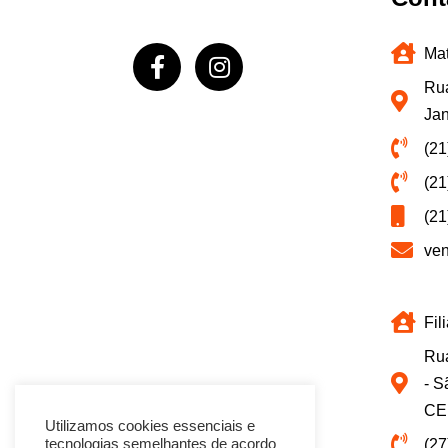
Mat
Rua
Jan
(21
(21
(21
ve
Fil
Rua
- S
CE
Utilizamos cookies essenciais e
(27
tecnologias semelhantes de acordo