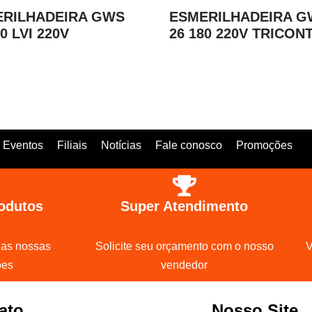
RILHADEIRA GWS
ESMERILHADEIRA G
0 LVI 220V
26 180 220V TRICON
Eventos
Filiais
Notícias
Fale conosco
Promoções
odutos
Super Atendimento
 as nossas
Solicite seu orçamento com o nosso
V
ões
vendedor
ato
Nosso Site