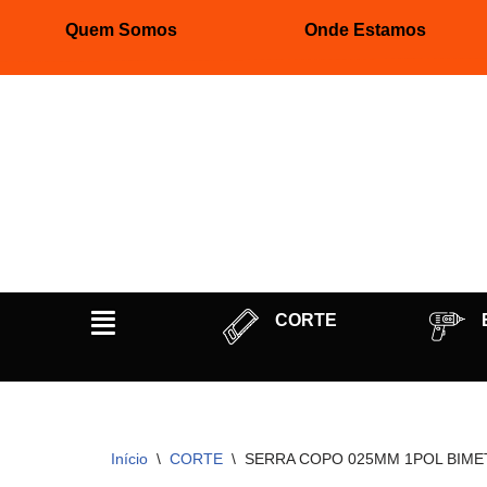
Quem Somos
Onde Estamos
Pular
para
o
conteúdo
CORTE
Início
\
CORTE
\
SERRA COPO 025MM 1POL BIMET