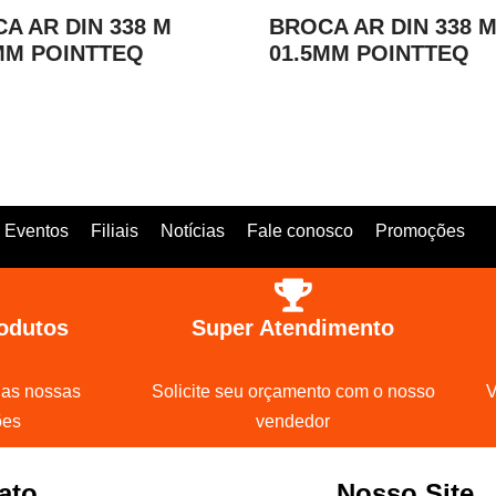
A AR DIN 338 M
BROCA AR DIN 338 
MM POINTTEQ
01.5MM POINTTEQ
Eventos
Filiais
Notícias
Fale conosco
Promoções
odutos
Super Atendimento
 as nossas
Solicite seu orçamento com o nosso
V
ões
vendedor
ato
Nosso Site