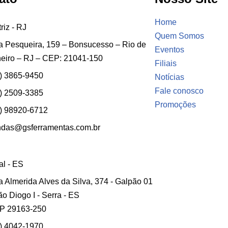
Home
riz - RJ
Quem Somos
 Pesqueira, 159 – Bonsucesso – Rio de
Eventos
eiro – RJ – CEP: 21041-150
Filiais
) 3865-9450
Notícias
Fale conosco
) 2509-3385
Promoções
) 98920-6712
ndas@gsferramentas.com.br
ial - ES
 Almerida Alves da Silva, 374 - Galpão 01
ão Diogo I - Serra - ES
P 29163-250
) 4042-1970