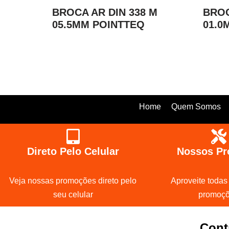
BROCA AR DIN 338 M
BROC
05.5MM POINTTEQ
01.0
Home
Quem Somos
Direto Pelo Celular
Nossos Pr
Veja nossas promoções direto pelo
Aproveite todas
seu celular
promoç
Cont