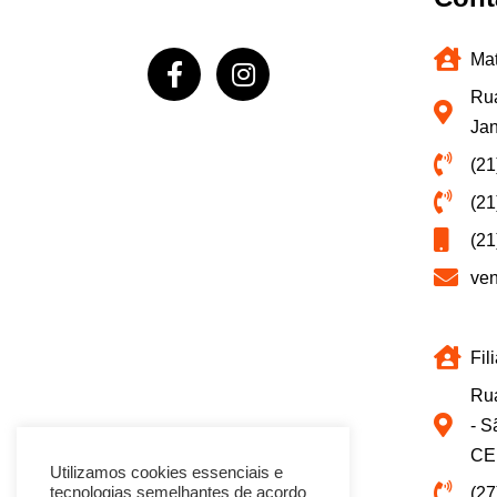
Mat
Rua
Jan
(21
(21
(21
ve
Fil
Rua
- S
CE
Utilizamos cookies essenciais e
(27
tecnologias semelhantes de acordo