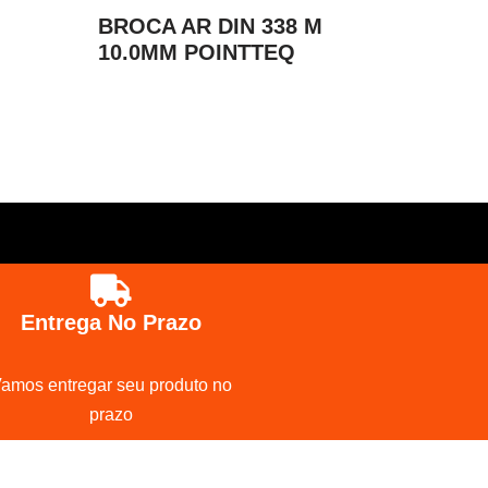
M
BROCA AR DIN 338 M
10.0MM POINTTEQ
Entrega No Prazo
amos entregar seu produto no
prazo