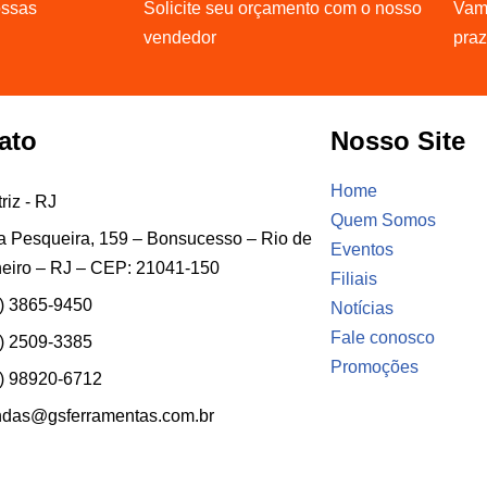
ossas
Solicite seu orçamento com o nosso
Vamo
vendedor
pra
ato
Nosso Site
Home
riz - RJ
Quem Somos
 Pesqueira, 159 – Bonsucesso – Rio de
Eventos
eiro – RJ – CEP: 21041-150
Filiais
) 3865-9450
Notícias
Fale conosco
) 2509-3385
Promoções
) 98920-6712
ndas@gsferramentas.com.br