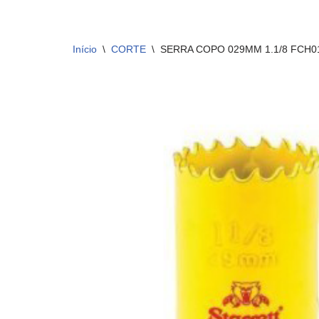
Início
\
CORTE
\
SERRA COPO 029MM 1.1/8 FCH0