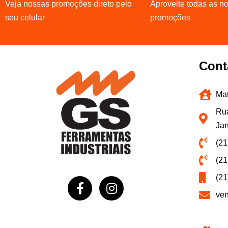
Veja nossas promoções direto pelo
Aproveite todas as n
seu celular
promoções
Cont
Mat
Rua
Jan
(21
(21
(21
ve