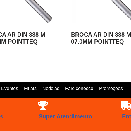
A AR DIN 338 M
BROCA AR DIN 338 
MM POINTTEQ
07.0MM POINTTEQ
Eventos
Filiais
Notícias
Fale conosco
Promoções
os
Super Atendimento
En