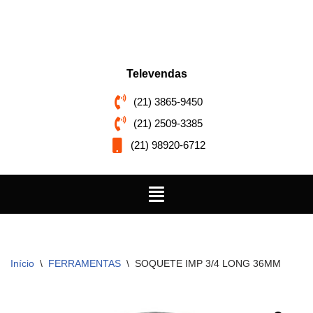
Pular
para
o
Televendas
conteúdo
(21) 3865-9450
(21) 2509-3385
(21) 98920-6712
Início
\
FERRAMENTAS
\
SOQUETE IMP 3/4 LONG 36MM