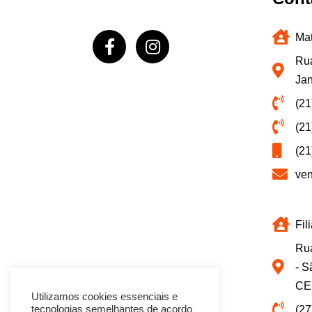
Mat
Rua
Jan
(21
(21
(21
ve
Fil
Rua
- S
CE
Utilizamos cookies essenciais e
(27
tecnologias semelhantes de acordo