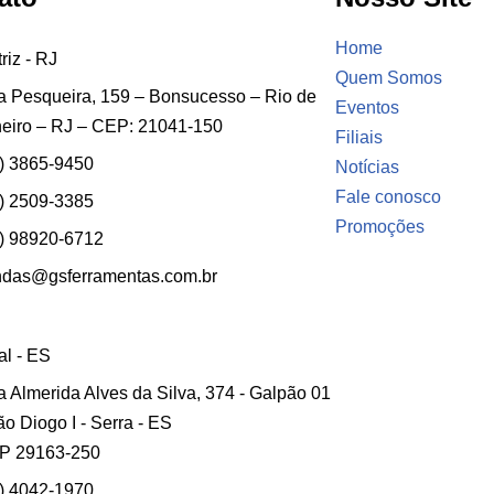
Home
riz - RJ
Quem Somos
 Pesqueira, 159 – Bonsucesso – Rio de
Eventos
eiro – RJ – CEP: 21041-150
Filiais
) 3865-9450
Notícias
Fale conosco
) 2509-3385
Promoções
) 98920-6712
ndas@gsferramentas.com.br
ial - ES
 Almerida Alves da Silva, 374 - Galpão 01
ão Diogo I - Serra - ES
P 29163-250
) 4042-1970