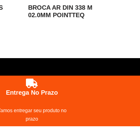
S
BROCA AR DIN 338 M
02.0MM POINTTEQ
Entrega No Prazo
amos entregar seu produto no
prazo