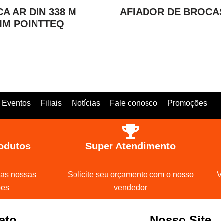
A AR DIN 338 M
AFIADOR DE BROCA
MM POINTTEQ
Eventos
Filiais
Notícias
Fale conosco
Promoções
odutos
Super Atendimento
 as nossas
Solicite seu orçamento com o nosso
V
ões
vendedor
ato
Nosso Site