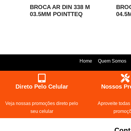
BROCA AR DIN 338 M
BROC
03.5MM POINTTEQ
04.5
Home
Quem Somos
Direto Pelo Celular
Nossos Pr
Veja nossas promoções direto pelo
Aproveite todas
seu celular
promoç
Cont