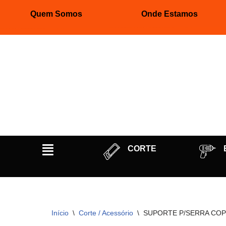
Quem Somos
Onde Estamos
Pular
para
o
conteúdo
CORTE
Início
\
Corte / Acessório
\
SUPORTE P/SERRA COP