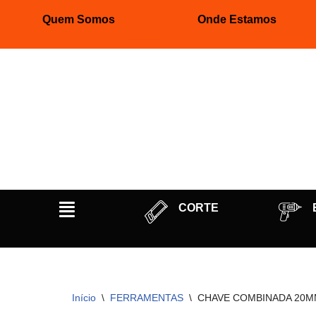
Quem Somos
Onde Estamos
Pular
para
o
conteúdo
CORTE
Início
\
FERRAMENTAS
\
CHAVE COMBINADA 20