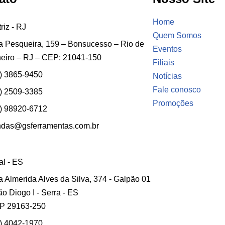
Home
riz - RJ
Quem Somos
 Pesqueira, 159 – Bonsucesso – Rio de
Eventos
eiro – RJ – CEP: 21041-150
Filiais
) 3865-9450
Notícias
Fale conosco
) 2509-3385
Promoções
) 98920-6712
ndas@gsferramentas.com.br
ial - ES
 Almerida Alves da Silva, 374 - Galpão 01
ão Diogo I - Serra - ES
P 29163-250
) 4042-1970