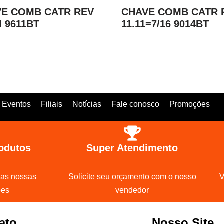
E COMB CATR REV
CHAVE COMB CATR 
 9611BT
11.11=7/16 9014BT
Eventos
Filiais
Notícias
Fale conosco
Promoções
odutos
Super Atendimento
 as nossas
Solicite seu orçamento com o nosso
V
ões
vendedor
ato
Nosso Site