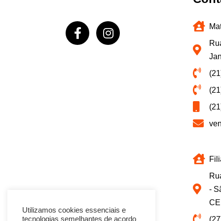
Mat
Rua
Jan
(21
(21
(21
ve
Fil
Rua
- S
CE
Utilizamos cookies essenciais e
(27
tecnologias semelhantes de acordo