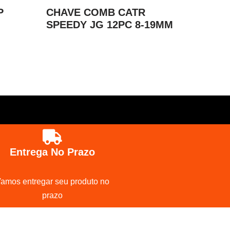
P
CHAVE COMB CATR
SPEEDY JG 12PC 8-19MM
Entrega No Prazo
amos entregar seu produto no
prazo