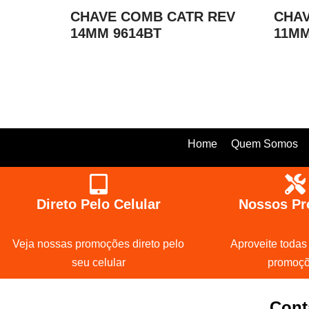
CHAVE COMB CATR REV
CHAV
14MM 9614BT
11MM
Home
Quem Somos
Direto Pelo Celular
Nossos Pr
Veja nossas promoções direto pelo
Aproveite todas
seu celular
promoç
Cont