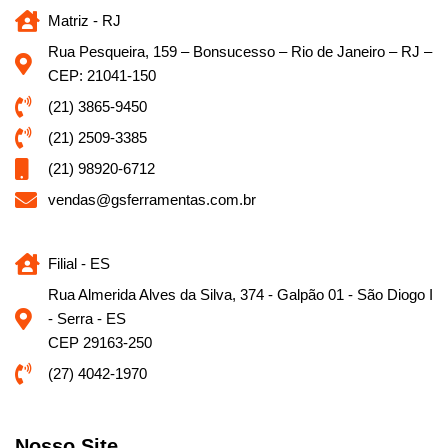
Matriz - RJ
Rua Pesqueira, 159 – Bonsucesso – Rio de Janeiro – RJ –
CEP: 21041-150
(21) 3865-9450
(21) 2509-3385
(21) 98920-6712
vendas@gsferramentas.com.br
Filial - ES
Rua Almerida Alves da Silva, 374 - Galpão 01 - São Diogo I
- Serra - ES
CEP 29163-250
(27) 4042-1970
Nosso Site