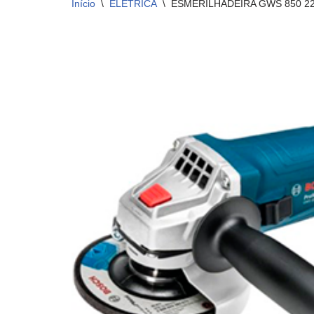
Início
\
ELÉTRICA
\
ESMERILHADEIRA GWS 850 22