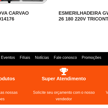
OVA CARVAO
ESMERILHADEIRA G
014176
26 180 220V TRICON
Eventos
Filiais
Notícias
Fale conosco
Promoções
odutos
Super Atendimento
 as nossas
Solicite seu orçamento com o nosso
V
ões
vendedor