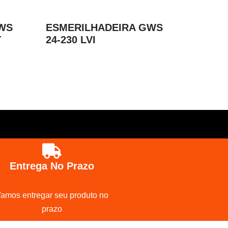
WS
ESMERILHADEIRA GWS
T
24-230 LVI
Entrega No Prazo
amos entregar seu produto no
prazo