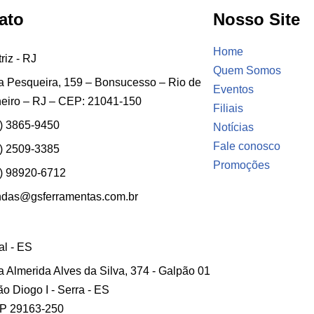
ato
Nosso Site
Home
riz - RJ
Quem Somos
 Pesqueira, 159 – Bonsucesso – Rio de
Eventos
eiro – RJ – CEP: 21041-150
Filiais
) 3865-9450
Notícias
Fale conosco
) 2509-3385
Promoções
) 98920-6712
ndas@gsferramentas.com.br
ial - ES
 Almerida Alves da Silva, 374 - Galpão 01
ão Diogo I - Serra - ES
P 29163-250