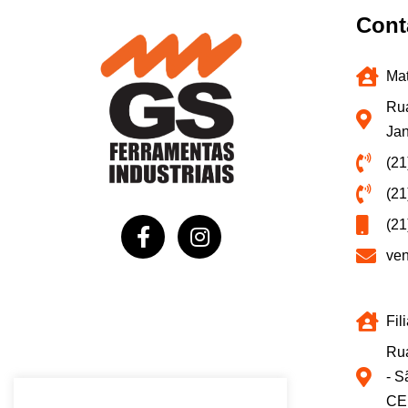
Cont
Mat
Rua
Jan
(21
(21
(21
ve
Fil
Rua
- S
CE