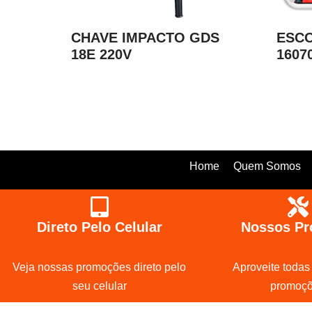
CHAVE IMPACTO GDS
ESC
18E 220V
1607
Home
Quem Somos
Direto Pelo Celular
Nossos Pr
Veja nossas promoções direto pelo
Aproveite todas
seu celular
promoç