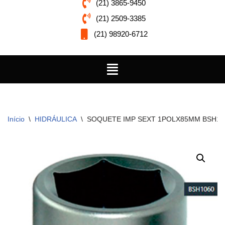
(21) 3865-9450
(21) 2509-3385
(21) 98920-6712
Início
\
HIDRÁULICA
\
SOQUETE IMP SEXT 1POLX85MM BSH10