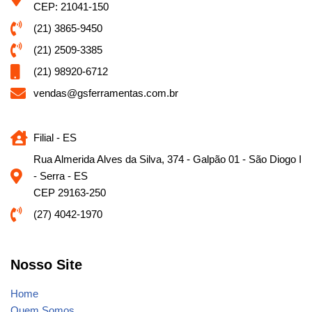
CEP: 21041-150
(21) 3865-9450
(21) 2509-3385
(21) 98920-6712
vendas@gsferramentas.com.br
Filial - ES
Rua Almerida Alves da Silva, 374 - Galpão 01 - São Diogo I
- Serra - ES
CEP 29163-250
(27) 4042-1970
Nosso Site
Home
Quem Somos