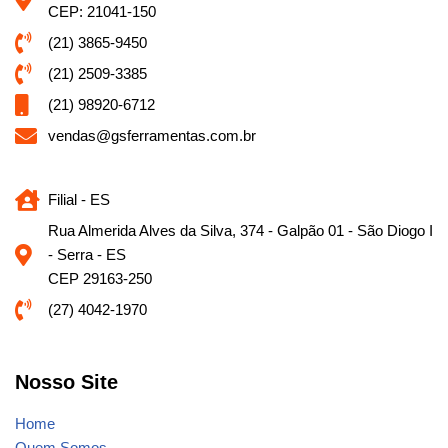
CEP: 21041-150
(21) 3865-9450
(21) 2509-3385
(21) 98920-6712
vendas@gsferramentas.com.br
Filial - ES
Rua Almerida Alves da Silva, 374 - Galpão 01 - São Diogo I
- Serra - ES
CEP 29163-250
(27) 4042-1970
Nosso Site
Home
Quem Somos