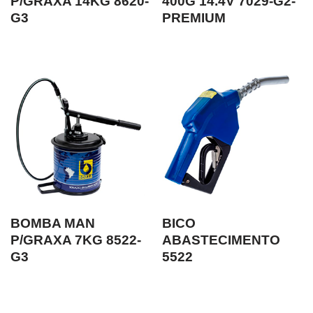
P/GRAXA 14KG 8620-
400G 14.4V 7029-G2-
G3
PREMIUM
BOMBA MAN
BICO
P/GRAXA 7KG 8522-
ABASTECIMENTO
G3
5522