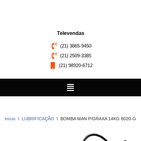
Pular
para
o
Televendas
conteúdo
(21) 3865-9450
(21) 2509-3385
(21) 98920-6712
Início
\
LUBRIFICAÇÃO
\
BOMBA MAN P/GRAXA 14KG 8020-G3