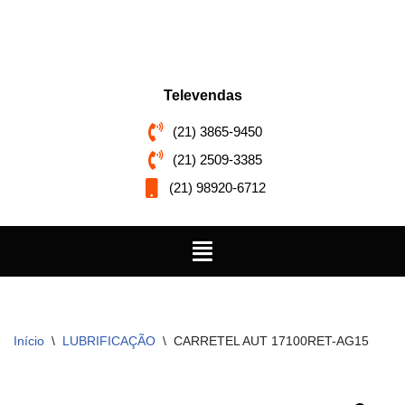
Pular
para
o
Televendas
conteúdo
(21) 3865-9450
(21) 2509-3385
(21) 98920-6712
Início
\
LUBRIFICAÇÃO
\
CARRETEL AUT 17100RET-AG15