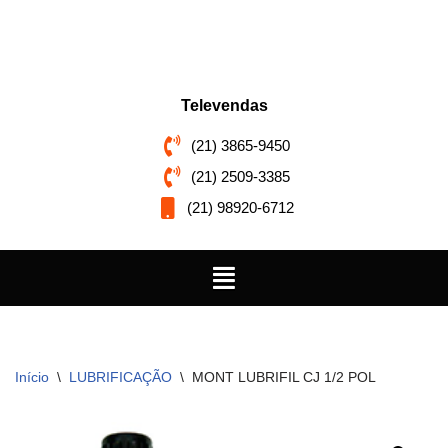
Pular
para
o
Televendas
conteúdo
(21) 3865-9450
(21) 2509-3385
(21) 98920-6712
Início
\
LUBRIFICAÇÃO
\
MONT LUBRIFIL CJ 1/2 POL