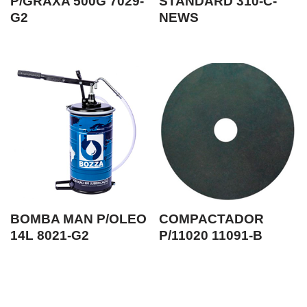
P/GRAXA 500G 7029-
STANDARD 310-C-
G2
NEWS
BOMBA MAN P/OLEO
COMPACTADOR
14L 8021-G2
P/11020 11091-B