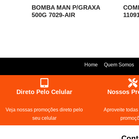
BOMBA MAN P/GRAXA
COMP
500G 7029-AIR
1109
Home
Quem Somos
Direto Pelo Celular
Nossos Pr
Veja nossas promoções direto pelo
Aproveite todas
seu celular
promoç
Cont