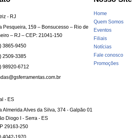
Home
riz - RJ
Quem Somos
 Pesqueira, 159 – Bonsucesso – Rio de
Eventos
eiro – RJ – CEP: 21041-150
Filiais
) 3865-9450
Notícias
Fale conosco
) 2509-3385
Promoções
) 98920-6712
ndas@gsferramentas.com.br
ial - ES
 Almerida Alves da Silva, 374 - Galpão 01
ão Diogo I - Serra - ES
P 29163-250
) 4042-1970