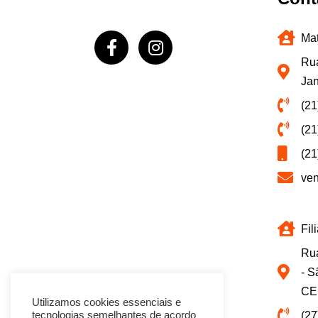
Mat
Rua
Jan
(21
(21
(21
ve
Fil
Rua
- S
CE
Utilizamos cookies essenciais e
(27
tecnologias semelhantes de acordo