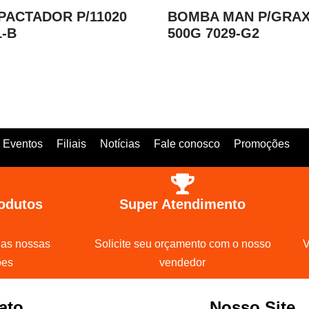
ACTADOR P/11020
BOMBA MAN P/GRA
1-B
500G 7029-G2
Eventos
Filiais
Notícias
Fale conosco
Promoções
odutos
Super Atendimento
 as nossas
Solicite seu orçamento com o nosso
V
ões
vendedor
ato
Nosso Site