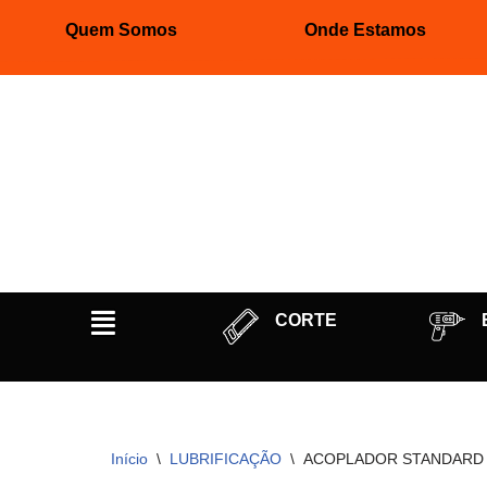
Quem Somos
Onde Estamos
Pular
para
o
conteúdo
CORTE
Início
\
LUBRIFICAÇÃO
\
ACOPLADOR STANDARD 