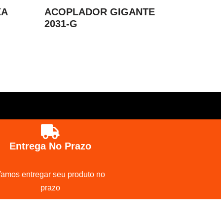
XA
ACOPLADOR GIGANTE
2031-G
Entrega No Prazo
amos entregar seu produto no
prazo